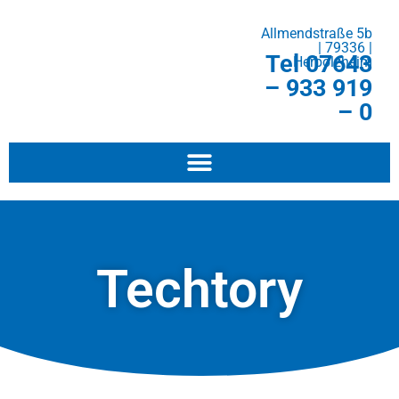
Allmendstraße 5b
| 79336 |
Tel 07643
Herbolzheim
– 933 919
– 0
Techtory